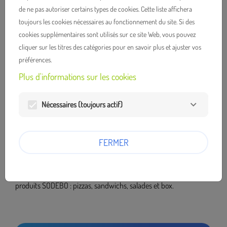
de ne pas autoriser certains types de cookies. Cette liste affichera
toujours les cookies nécessaires au fonctionnement du site. Si des
Chez SODEBO, nous plaçons la solidarité au cœur de nos
cookies supplémentaires sont utilisés sur ce site Web, vous pouvez
engagements. Depuis de nombreuses années,
nous soutenons les
cliquer sur les titres des catégories pour en savoir plus et ajuster vos
associations d'aide alimentaire
situées à proximité de notre seul
préférences.
et unique site, en Vendée, en leur faisant don de nos produits.
Nous sommes ainsi fiers d'accompagner des structures telles que
Plus d'informations sur les cookies
les Restos du Cœur, la Banque Alimentaire, le Secours Populaire
ou encore la Halte du Cœur.
Nécessaires (toujours actif)
Nous apportons également, de façon ponctuelle, notre soutien à
des associations et clubs sportifs locaux en Vendée, en Loire-
FERMER
Atlantique et en Maine-et-Loire.
Les produits que nous partageons sont exclusivement des
produits SODEBO : pizzas, sandwichs, salades et box.